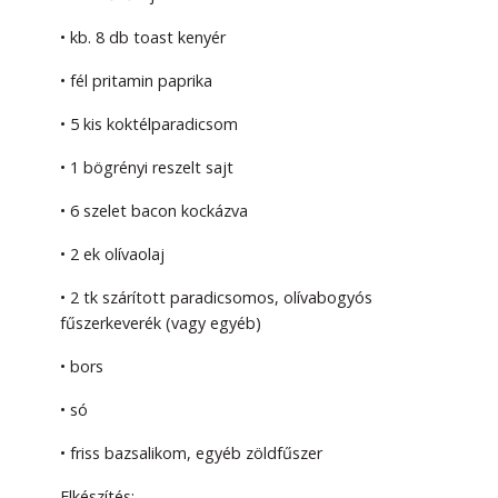
• kb. 8 db toast kenyér
• fél pritamin paprika
• 5 kis koktélparadicsom
• 1 bögrényi reszelt sajt
• 6 szelet bacon kockázva
• 2 ek olívaolaj
• 2 tk szárított paradicsomos, olívabogyós
fűszerkeverék (vagy egyéb)
• bors
• só
• friss bazsalikom, egyéb zöldfűszer
Elkészítés: