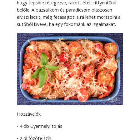
hogy tepsibe rétegezve, rakott ételt rittyentünk
belőle. A bazsalikom és paradicsom olaszosan
elviszi kicsit, még fetasajtot is rá lehet morzsolni a
sütőből kivéve, ha egy fokoznánk az izgalmakat.
Hozzávalók:
• 4 db Gyermelyi tojás
• 2 dl főzőtejszín