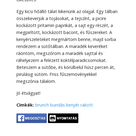
Egy kicsi hőálló tálat kikenünk az olajjal. Egy tálban
összekeverjük a tojásokat, a tejszínt, a picire
kockázott pritamin paprikát, a sajt egy részét, a
megpirított, kockázott bacont, és fűszereket. A
kenyérszeleteket megmártom benne, majd sorba
rendezem a sütőtálban. A maradék keveréket
ráöntöm, megszórom a maradék sajttal és
ráhelyezem a felezett koktélparadicsomokat.
Beteszem a sütőbe, és körülbelül húsz percen át,
pirulásig sütöm. Friss fűszernövényekkel
megszórva tálalom.
Jó étvágyat!
Címkék:
brunch
bundás kenyér
rakott