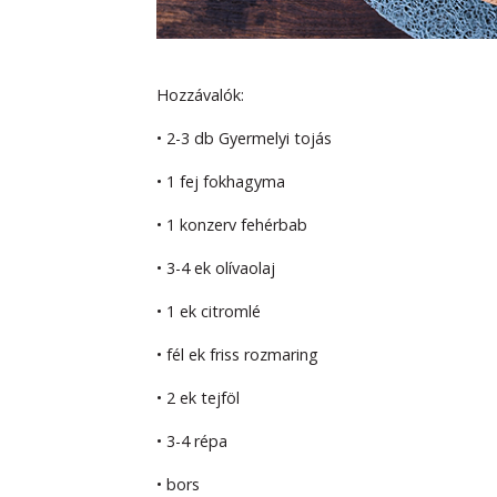
Hozzávalók:
• 2-3 db Gyermelyi tojás
• 1 fej fokhagyma
• 1 konzerv fehérbab
• 3-4 ek olívaolaj
• 1 ek citromlé
• fél ek friss rozmaring
• 2 ek tejföl
• 3-4 répa
• bors