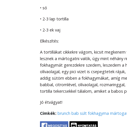
• só
• 2-3 lap tortilla
• 2-3 ek vaj
Elkészítés:
A tortillákat cikkekre vágom, kicsit megkenem 
lesznek a mártogatni valók, úgy mint néhány 
fokhagymát gerezdekre szedem, leszedem a héj
olívaolajjal, egy pici vizet is csepegtetek ráj
addig sütöm ebben a fokhagymákat, amíg meg
babbal, citromlével, olívaolajjal, rozmaringgal, 
tortilla tekercsekkel tálalom, amiket a babos 
Jó étvágyat!
Címkék:
brunch
bab
sült fokhagyma
mártoga