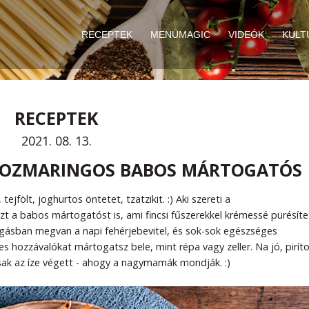
RECEPTEK
MENÜMAGIC
VIDEÓK
KULT
RECEPTEK
2021. 08. 13.
ROZMARINGOS BABOS MÁRTOGATÓS
fölt, joghurtos öntetet, tzatzikit. :) Aki szereti a
zt a babos mártogatóst is, ami fincsi fűszerekkel krémessé pürésíte
ogásban megvan a napi fehérjebevitel, és sok-sok egészséges
s hozzávalókat mártogatsz bele, mint répa vagy zeller. Na jó, piríto
 csak az íze végett - ahogy a nagymamák mondják. :)