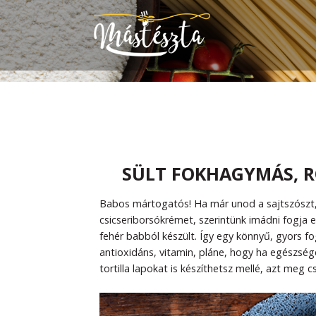
SÜLT FOKHAGYMÁS, 
Babos mártogatós! Ha már unod a sajtszószt, tej
csicseriborsókrémet, szerintünk imádni fogja e
fehér babból készült. Így egy könnyű, gyors f
antioxidáns, vitamin, pláne, hogy ha egészsége
tortilla lapokat is készíthetsz mellé, azt meg