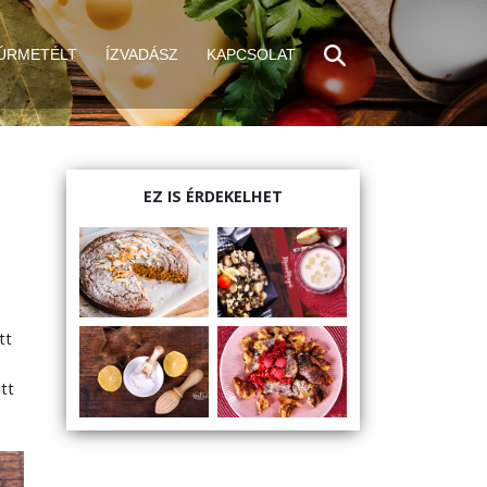
ÚRMETÉLT
ÍZVADÁSZ
KAPCSOLAT
EZ IS ÉRDEKELHET
tt
tt