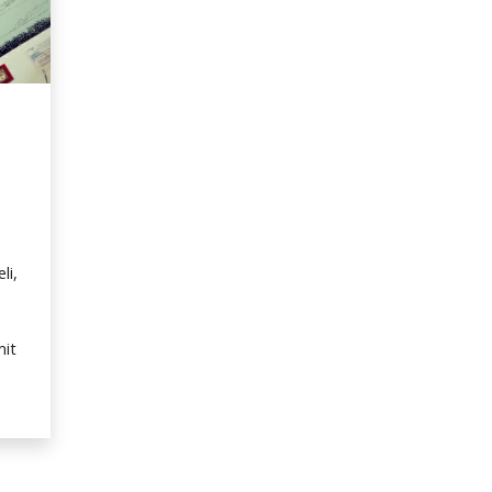
li,
mit