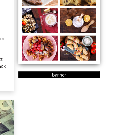
tem
t.
mok
banner