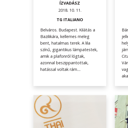
ÍZVADÁSZ
2018. 10. 11.
TG ITALIANO
Belváros. Budapest. Kilátás a
Bár
Bazilikára, kellemes meleg
je
bent, hatalmas terek. A lila
hel
színű, gigantikus lámpatestek,
jár
amik a plafonról lógtak,
Cit
azonnal beszippantottak,
Vár
hatással voltak rám....
vag
aka