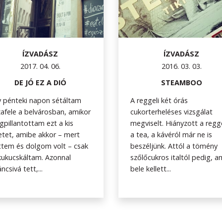
ÍZVADÁSZ
ÍZVADÁSZ
2017. 04. 06.
2016. 03. 03.
DE JÓ EZ A DIÓ
STEAMBOO
 pénteki napon sétáltam
A reggeli két órás
afele a belvárosban, amikor
cukorterheléses vizsgálat
pillantottam ezt a kis
megviselt. Hiányzott a regge
etet, amibe akkor – mert
a tea, a kávéról már ne is
ttem és dolgom volt – csak
beszéljünk. Attól a tömény
ukucskáltam. Azonnal
szőlőcukros italtól pedig, a
áncsivá tett,...
bele kellett...