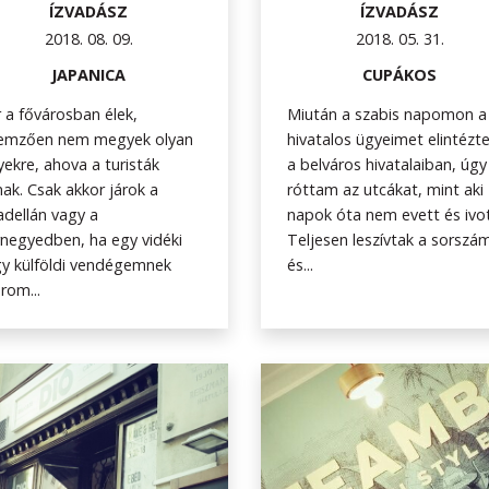
ÍZVADÁSZ
ÍZVADÁSZ
2018. 08. 09.
2018. 05. 31.
JAPANICA
CUPÁKOS
 a fővárosban élek,
Miután a szabis napomon a
llemzően nem megyek olyan
hivatalos ügyeimet elintéz
yekre, ahova a turisták
a belváros hivatalaiban, úgy
nak. Csak akkor járok a
róttam az utcákat, mint aki
adellán vagy a
napok óta nem evett és ivot
negyedben, ha egy vidéki
Teljesen leszívtak a sorszá
y külföldi vendégemnek
és...
rom...