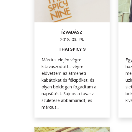
ÍZVADÁSZ
2018. 03. 29.
THAI SPICY 9
Március elején végre
Egy
kitavaszodott... végre
haz
elővettem az átmeneti
meg
kabátokat és félcipőket, és
üzl
olyan boldogan fogadtam a
sie
napsütést. Sajnos a tavasz
bek
születése abbamaradt, és
kív
március...