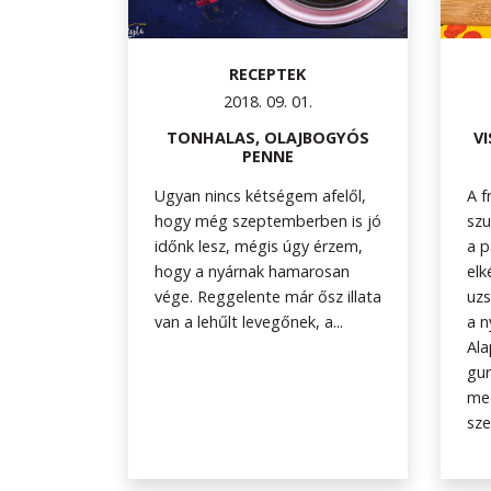
RECEPTEK
2018. 09. 01.
TONHALAS, OLAJBOGYÓS
V
PENNE
Ugyan nincs kétségem afelől,
A f
hogy még szeptemberben is jó
szu
időnk lesz, mégis úgy érzem,
a p
hogy a nyárnak hamarosan
elk
vége. Reggelente már ősz illata
uzs
van a lehűlt levegőnek, a...
a n
Ala
gur
med
sze