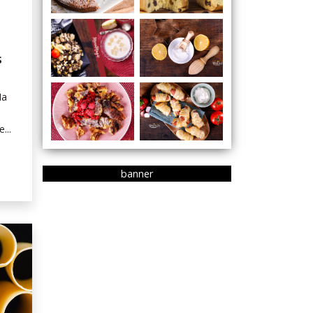
S
Ha
...
banner