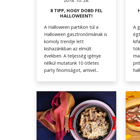
2018. 10. 28.
8 TIPP, HOGY DOBD FEL
HALLOWEENT!
A Halloween partikon túl a
A g
Halloween gasztronómiának is
égt
komoly trendje lett
kif
kishazánkban az elmúlt
tök
években. A teljesség igénye
mar
nélkül mutatunk 10 ötletes
pri
party finomságot, amivel...
hal