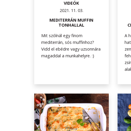
VIDEÓK
2021. 11. 03.
MEDITERRÁN MUFFIN
TONHALLAL
C
Mit szólnál egy finom
A h
mediterrán, sós muffinhoz?
hat
Vidd el ebédre vagy uzsonnára
zen
magaddal a munkahelyre. :)
feh
zsí
ala