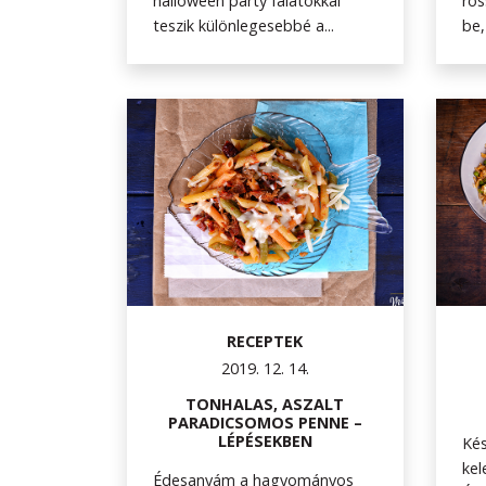
halloween party falatokkal
ros
teszik különlegesebbé a...
be,
RECEPTEK
2019. 12. 14.
TONHALAS, ASZALT
PARADICSOMOS PENNE –
LÉPÉSEKBEN
Kés
kel
Édesanyám a hagyományos