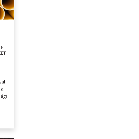
I:
KET
sal
 a
lági