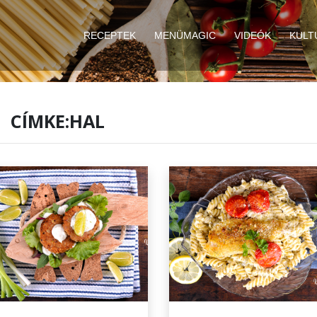
RECEPTEK
MENÜMAGIC
VIDEÓK
KULT
CÍMKE:HAL