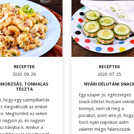
RECEPTEK
RECEPTEK
2020. 09. 26.
2020. 07. 25.
MORZSÁS, TONHALAS
NYÁRI DÉLUTÁNI SNAC
TÉSZTA
Egy szuper jó, egészséges
, hogy egy szempillantás
snack ötletet hoztam nekte
tt megváltozik az ember
Könnyű, nem üli meg a
te. Megtörtént ez velem
pocakot, pont arra jó, hogy
 nagyon jó, és nagyon
forró nyári napokon azért
sz irányba is. Amikor a
valamit mégis falatozzunk.