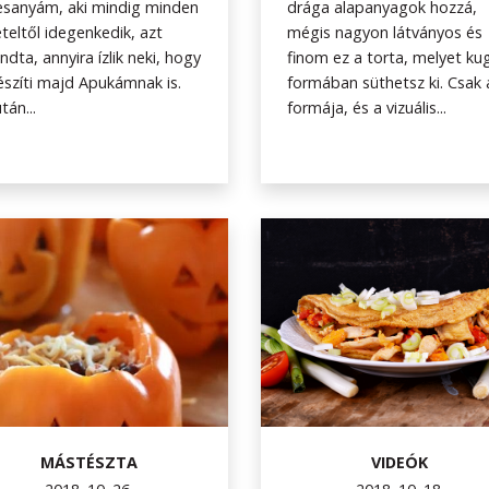
sanyám, aki mindig minden
drága alapanyagok hozzá,
ételtől idegenkedik, azt
mégis nagyon látványos és
dta, annyira ízlik neki, hogy
finom ez a torta, melyet ku
észíti majd Apukámnak is.
formában süthetsz ki. Csak 
tán...
formája, és a vizuális...
MÁSTÉSZTA
VIDEÓK