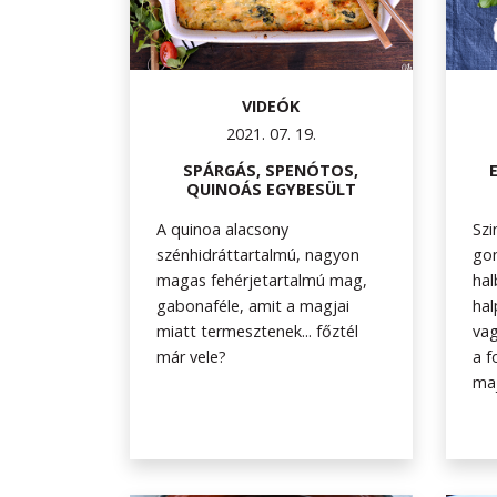
VIDEÓK
2021. 07. 19.
SPÁRGÁS, SPENÓTOS,
QUINOÁS EGYBESÜLT
A quinoa alacsony
Szi
szénhidráttartalmú, nagyon
gon
magas fehérjetartalmú mag,
hal
gabonaféle, amit a magjai
hal
miatt termesztenek... főztél
vag
már vele?
a f
maj