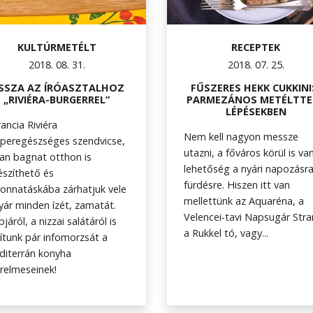
KULTÚRMETÉLT
RECEPTEK
2018. 08. 31.
2018. 07. 25.
ISSZA AZ ÍRÓASZTALHOZ
FŰSZERES HEKK CUKKINI
„RIVIÉRA-BURGERREL”
PARMEZÁNOS METÉLTTEL
LÉPÉSEKBEN
rancia Riviéra
Nem kell nagyon messze
peregészséges szendvicse,
utazni, a főváros körül is va
an bagnat otthon is
lehetőség a nyári napozásra
észíthető és
fürdésre. Hiszen itt van
onnatáskába zárhatjuk vele
mellettünk az Aquaréna, a
yár minden ízét, zamatát.
Velencei-tavi Napsugár Stra
pjáról, a nizzai salátáról is
a Rukkel tó, vagy...
ítunk pár infomorzsát a
iterrán konyha
relmeseinek!