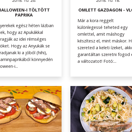
2018. 10. 26.
2018. 10. 18.
HALLOWEEN-I TÖLTÖTT
OMLETT GAZDAGON - V
PAPRIKA
Már a kora reggelt
yerekek egész héten lázban
különlegessé teheted egy
ek, hogy az Apukákkal
omlettel, amit máshogy
aragják az idei rémséges
készítesz el, mint máskor. 
öket. Hogy az Anyukák se
szereted a keleti ízeket, akk
adjanak ki a jóból (hihi),
garantáltan szeretni fogod 
taminpaprikából könnyedén
a változatot! Fotó:...
loween-i...