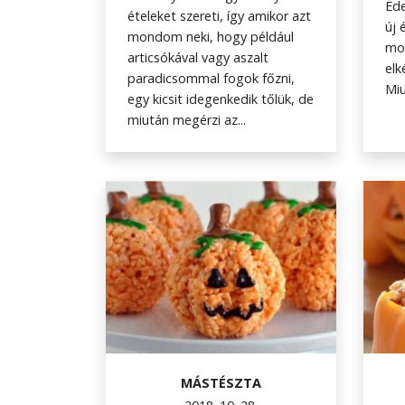
Éde
ételeket szereti, így amikor azt
új 
mondom neki, hogy például
mon
articsókával vagy aszalt
elk
paradicsommal fogok főzni,
Miu
egy kicsit idegenkedik tőlük, de
miután megérzi az...
MÁSTÉSZTA