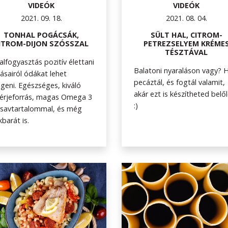
VIDEÓK
VIDEÓK
2021. 09. 18.
2021. 08. 04.
TONHAL POGÁCSÁK,
SÜLT HAL, CITROM-
ITROM-DIJON SZÓSSZAL
PETREZSELYEM KRÉME
TÉSZTÁVAL
alfogyasztás pozitív élettani
Balatoni nyaraláson vagy? 
ásairól ódákat lehet
pecáztál, és fogtál valamit,
geni. Egészséges, kiváló
akár ezt is készítheted belőle
érjeforrás, magas Omega 3
:)
rsavtartalommal, és még
kbarát is.