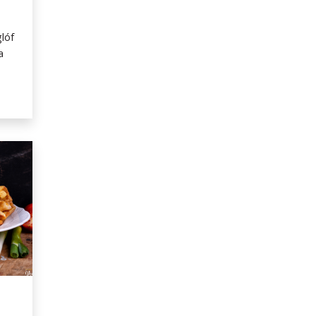
glóf
a