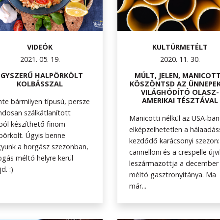
VIDEÓK
KULTÚRMETÉLT
2021. 05. 19.
2020. 11. 30.
EGYSZERŰ HALPÖRKÖLT
MÚLT, JELEN, MANICOTT
KOLBÁSSZAL
KÖSZÖNTSD AZ ÜNNEPE
VILÁGHÓDÍTÓ OLASZ-
AMERIKAI TÉSZTÁVAL
nte bármilyen típusú, persze
dosan szálkátlanított
Manicotti nélkül az USA-ban
ból készíthető finom
elképzelhetetlen a hálaadás
pörkölt. Úgyis benne
kezdődő karácsonyi szezon:
yunk a horgász szezonban,
cannelloni és a crespelle újvi
ogás méltó helyre kerül
leszármazottja a december
d. :)
méltó gasztronyitánya. Ma
már...