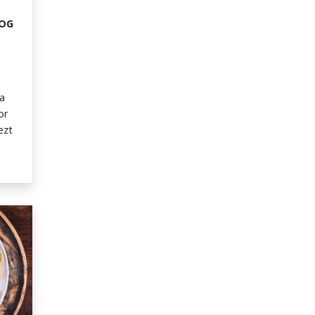
LOG
Ha
or
ezt