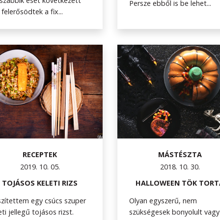
szabbik eset következett
Persze ebből is be lehet...
 felerősödtek a fix...
RECEPTEK
MÁSTÉSZTA
2019. 10. 05.
2018. 10. 30.
TOJÁSOS KELETI RIZS
HALLOWEEN TÖK TORT
zítettem egy csúcs szuper
Olyan egyszerű, nem
eti jellegű tojásos rizst.
szükségesek bonyolult vagy