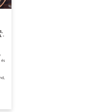
S,
 -
n
 és
nd,