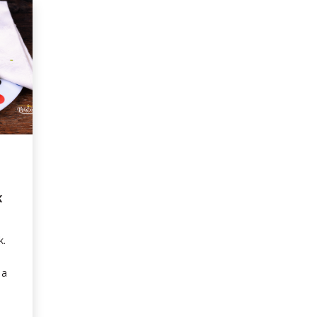
K
k.
 a