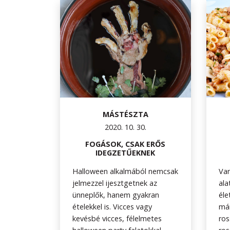
MÁSTÉSZTA
2020. 10. 30.
FOGÁSOK, CSAK ERŐS
IDEGZETŰEKNEK
Halloween alkalmából nemcsak
Van
jelmezzel ijesztgetnek az
ala
ünneplők, hanem gyakran
éle
ételekkel is. Vicces vagy
már
kevésbé vicces, félelmetes
ros