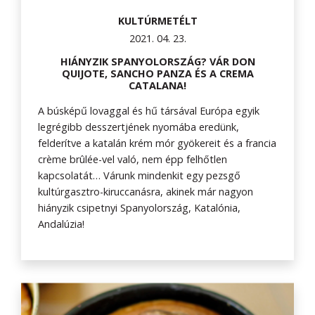
KULTÚRMETÉLT
2021. 04. 23.
HIÁNYZIK SPANYOLORSZÁG? VÁR DON
QUIJOTE, SANCHO PANZA ÉS A CREMA
CATALANA!
A búsképű lovaggal és hű társával Európa egyik
legrégibb desszertjének nyomába eredünk,
felderítve a katalán krém mór gyökereit és a francia
crème brûlée-vel való, nem épp felhőtlen
kapcsolatát… Várunk mindenkit egy pezsgő
kultúrgasztro-kiruccanásra, akinek már nagyon
hiányzik csipetnyi Spanyolország, Katalónia,
Andalúzia!