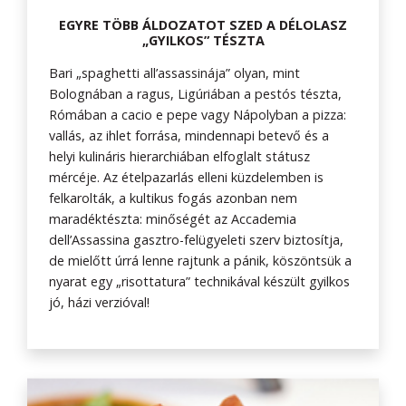
EGYRE TÖBB ÁLDOZATOT SZED A DÉLOLASZ
„GYILKOS” TÉSZTA
Bari „spaghetti all’assassinája” olyan, mint
Bolognában a ragus, Ligúriában a pestós tészta,
Rómában a cacio e pepe vagy Nápolyban a pizza:
vallás, az ihlet forrása, mindennapi betevő és a
helyi kulináris hierarchiában elfoglalt státusz
mércéje. Az ételpazarlás elleni küzdelemben is
felkarolták, a kultikus fogás azonban nem
maradéktészta: minőségét az Accademia
dell’Assassina gasztro-felügyeleti szerv biztosítja,
de mielőtt úrrá lenne rajtunk a pánik, köszöntsük a
nyarat egy „risottatura” technikával készült gyilkos
jó, házi verzióval!