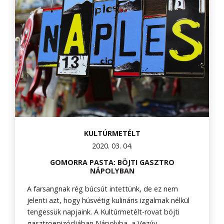
KULTÚRMETÉLT
2020. 03. 04.
GOMORRA PASTA: BÖJTI GASZTRO
NÁPOLYBAN
A farsangnak rég búcsút intettünk, de ez nem
jelenti azt, hogy húsvétig kulináris izgalmak nélkül
tengessük napjaink. A Kultúrmetélt-rovat böjti
gasztroepizódjában Nápolyba, a Vezúv,...