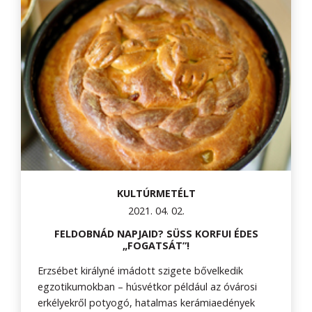
KULTÚRMETÉLT
2021. 04. 02.
FELDOBNÁD NAPJAID? SÜSS KORFUI ÉDES
„FOGATSÁT”!
Erzsébet királyné imádott szigete bővelkedik
egzotikumokban – húsvétkor például az óvárosi
erkélyekről potyogó, hatalmas kerámiaedények