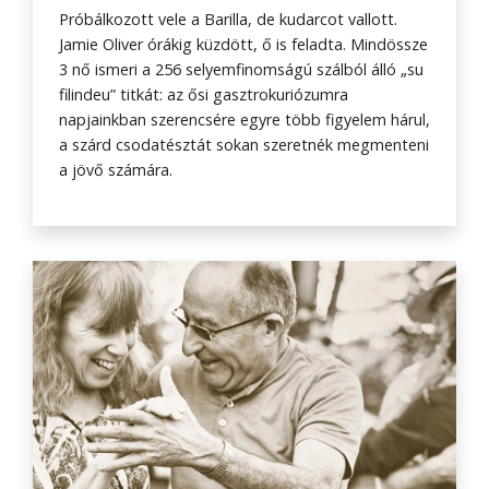
Próbálkozott vele a Barilla, de kudarcot vallott.
Jamie Oliver órákig küzdött, ő is feladta. Mindössze
3 nő ismeri a 256 selyemfinomságú szálból álló „su
filindeu” titkát: az ősi gasztrokuriózumra
napjainkban szerencsére egyre több figyelem hárul,
a szárd csodatésztát sokan szeretnék megmenteni
a jövő számára.