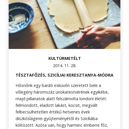
KULTÚRMETÉLT
2014. 11. 28.
TÉSZTAFŐZÉS, SZICÍLIAI KERESZTANYA-MÓDRA
Hősnőnk egy baráti esküvőn szeretett bele a
vőlegény háromszáz unokatestvérének egyikébe,
majd pillanatok alatt felszámolta londoni életét:
felmondott, eladott lakást, kocsit, megvált
felbecsülhetetlen értékű hetvenes évek
diszkóslágerei-gyűjteményétől és Szicíliába
költözött. Azóta van, hogy harminc emberre főz,