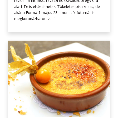
ravioli”, amit friss, tavaszi hozzávalókból egy óra
alatt Te is elkészíthetsz. Tökéletes pikniknass, de
akár a Forma-1 május 23-i monacói futamát is
megkoronázhatod vele!