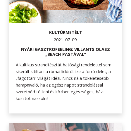
KULTÚRMETÉLT
2021. 07. 09.
NYÁRI GASZTROFEELING: VILLANTS OLASZ
„BEACH PASTÁVAL”
A kultikus strandtésztát hatósági rendelettel sem
sikerült kitiltani a római lídóról: íze a forró delet, a
„fagottari” világát idézi. Nincs nála tökéletesebb
harapnivaló, ha az egész napot strandolással
szeretnéd tölteni és közben egészséges, házi
kosztot nassolni!