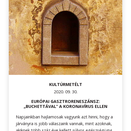
KULTÚRMETÉLT
2020. 09. 30.
EURÓPAI GASZTRORENESZÁNSZ:
„BUCHETTÁVAL” A KORONAVÍRUS ELLEN
Napjainkban hajlamosak vagyunk azt hinni, hogy a
járványra is jobb válaszaink vannak, mint azoknak,
akiknek több száz éve kellett súlyos egészségügyi