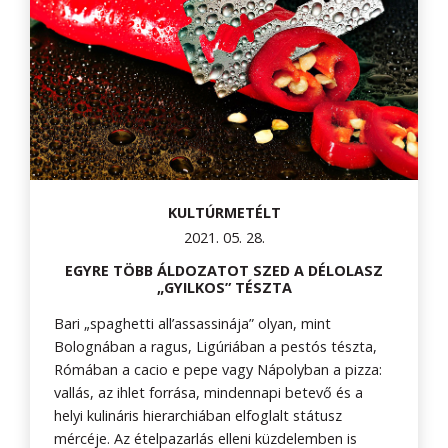
KULTÚRMETÉLT
2021. 05. 28.
EGYRE TÖBB ÁLDOZATOT SZED A DÉLOLASZ
„GYILKOS” TÉSZTA
Bari „spaghetti all’assassinája” olyan, mint
Bolognában a ragus, Ligúriában a pestós tészta,
Rómában a cacio e pepe vagy Nápolyban a pizza:
vallás, az ihlet forrása, mindennapi betevő és a
helyi kulináris hierarchiában elfoglalt státusz
mércéje. Az ételpazarlás elleni küzdelemben is