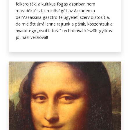
felkarolták, a kultikus fogás azonban nem
maradéktészta: minőségét az Accademia
dell’Assassina gasztro-felügyeleti szerv biztosítja,
de mielőtt úrrá lenne rajtunk a pánik, köszöntsük a
nyarat egy „risottatura” technikával készült gyilkos
jó, házi verzióval!