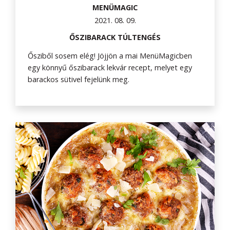
MENÜMAGIC
2021. 08. 09.
ŐSZIBARACK TÚLTENGÉS
Ősziből sosem elég! Jöjjön a mai MenüMagicben
egy könnyű őszibarack lekvár recept, melyet egy
barackos sütivel fejelünk meg.