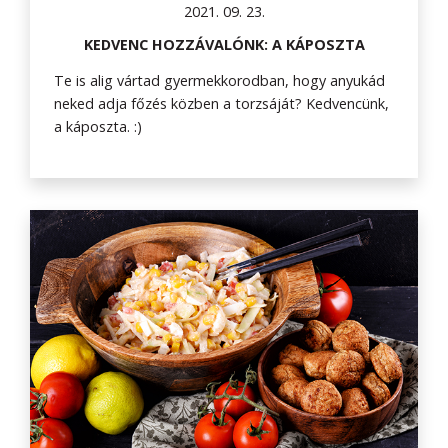
2021. 09. 23.
KEDVENC HOZZÁVALÓNK: A KÁPOSZTA
Te is alig vártad gyermekkorodban, hogy anyukád
neked adja főzés közben a torzsáját? Kedvencünk,
a káposzta. :)