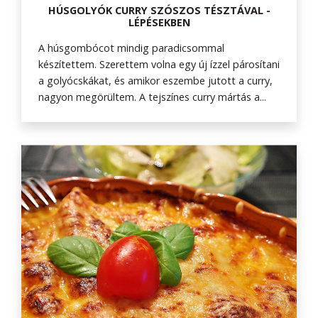
HÚSGOLYÓK CURRY SZÓSZOS TÉSZTÁVAL -
LÉPÉSEKBEN
A húsgombócot mindig paradicsommal
készítettem. Szerettem volna egy új ízzel párosítani
a golyócskákat, és amikor eszembe jutott a curry,
nagyon megörültem. A tejszínes curry mártás a...